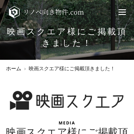
映画スクエア様にご掲載頂
きました！
ホーム
映画スクエア様にご掲載頂きました！
MEDIA
映画スクエア様にご掲載頂