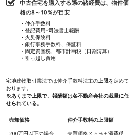
中古住宅を購入する際の諸経費は、物件価
格の8～10％が目安
・仲介手数料
・登記費用+司法書士報酬
・火災保険料
・銀行事務手数料、保証料
・固定資産税、都市計画税（日割清算）
・引っ越し費用
宅地建物取引業法では仲介手数料法主の
上限
を定めて
おります。
※あくまで上限で、報酬額は各不動産会社の裁量に任
せられている。
売却価格
仲介手数料の上限額
200万円以下の場合
売買価格 × ５% + 消費税